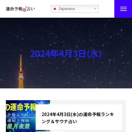
Japanese
運命予報占い
運命予報占いとは
2024年4月3日(水)
あなたの所属部屋を探そう！
最恐の相性占い
秘伝公開！吉凶カレンダー
記事カテゴリー
ブログ
2024年4月3日(水)の運命予報ランキ
ング＆サウナ占い
お知らせ