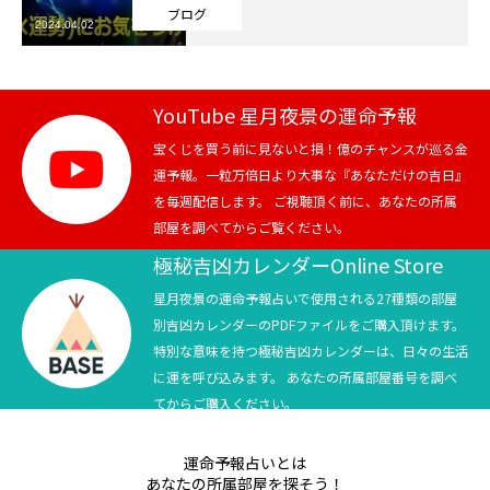
ブログ
2024.04.02
芸能界
テニス
YouTube 星月夜景の運命予報
スポーツ
宝くじを買う前に見ないと損！億のチャンスが巡る金
運予報。一粒万倍日より大事な『あなただけの吉日』
を毎週配信します。 ご視聴頂く前に、あなたの所属
競馬
部屋を調べてからご覧ください。
社会
極秘吉凶カレンダーOnline Store
星月夜景の運命予報占いで使用される27種類の部屋
テニス四大大会・五輪
別吉凶カレンダーのPDFファイルをご購入頂けます。
特別な意味を持つ極秘吉凶カレンダーは、日々の生活
テニス四大大会・五輪
に運を呼び込みます。 あなたの所属部屋番号を調べ
てからご購入ください。
鑑定及び出演依頼
運命予報占いとは
YouTube
あなたの所属部屋を探そう！