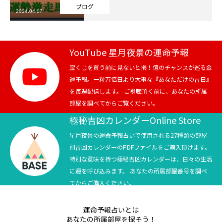
ブログ
2024.04.07
芸能界
テニス
YouTube 星月夜景の運命予報
スポーツ
宝くじを買う前に見ないと損！億のチャンスが巡る金
運予報。一粒万倍日より大事な『あなただけの吉日』
を毎週配信します。 ご視聴頂く前に、あなたの所属
競馬
部屋を調べてからご覧ください。
社会
極秘吉凶カレンダーOnline Store
星月夜景の運命予報占いで使用される27種類の部屋
テニス四大大会・五輪
別吉凶カレンダーのPDFファイルをご購入頂けます。
特別な意味を持つ極秘吉凶カレンダーは、日々の生活
テニス四大大会・五輪
に運を呼び込みます。 あなたの所属部屋番号を調べ
てからご購入ください。
鑑定及び出演依頼
運命予報占いとは
YouTube
あなたの所属部屋を探そう！