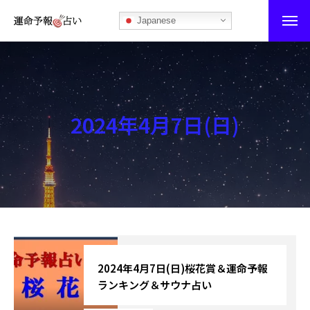
Japanese
運命予報占い
運命予報占いとは
2024年4月7日(日)
あなたの所属部屋を探そう！
最恐の相性占い
秘伝公開！吉凶カレンダー
記事カテゴリー
ブログ
2024年4月7日(日)桜花賞＆運命予報
ランキング＆サウナ占い
お知らせ