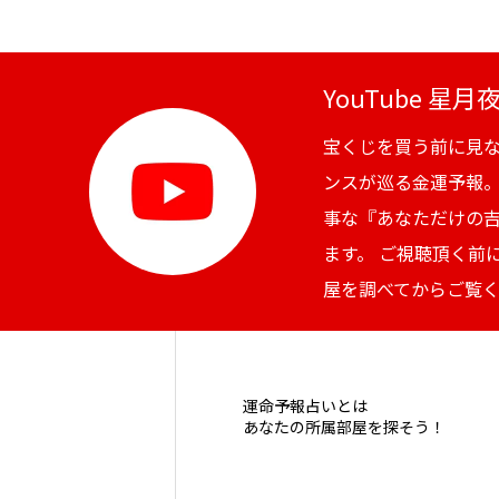
YouTube 星
宝くじを買う前に見
ンスが巡る金運予報
事な『あなただけの
ます。 ご視聴頂く前
屋を調べてからご覧
運命予報占いとは
あなたの所属部屋を探そう！