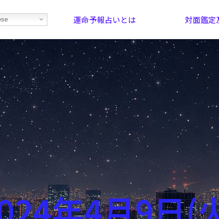
運命予報占いとは
対面鑑定
ese
部屋を探そう！
最恐の相性占い
024年4月9日(