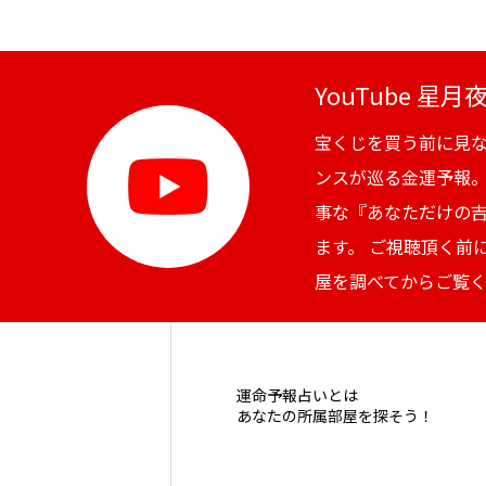
YouTube 星
宝くじを買う前に見
ンスが巡る金運予報
事な『あなただけの
ます。 ご視聴頂く前
屋を調べてからご覧
運命予報占いとは
あなたの所属部屋を探そう！