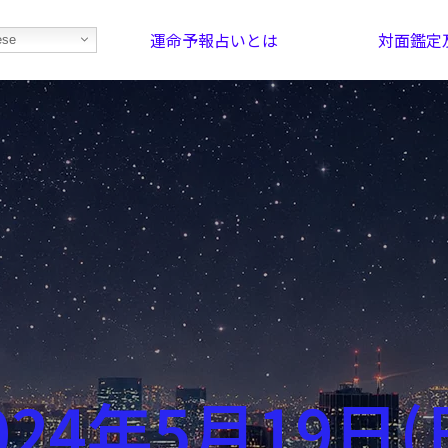
運命予報占いとは
対面鑑定
ese
部屋を探そう！
最恐の相性占い
024年5月19日(