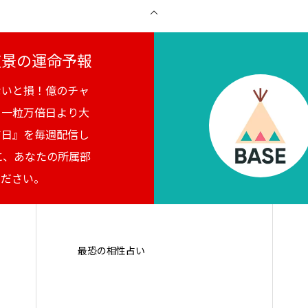
月夜景の運命予報
ないと損！億のチャ
。一粒万倍日より大
吉日』を毎週配信し
に、あなたの所属部
ください。
最恐の相性占い