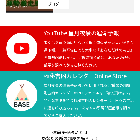
ブログ
2024.05.27
芸能界
テニス
YouTube 星月夜景の運命予報
スポーツ
宝くじを買う前に見ないと損！億のチャンスが巡る金
運予報。一粒万倍日より大事な『あなただけの吉日』
を毎週配信します。 ご視聴頂く前に、あなたの所属
競馬
部屋を調べてからご覧ください。
社会
極秘吉凶カレンダーOnline Store
星月夜景の運命予報占いで使用される27種類の部屋
テニス四大大会・五輪
別吉凶カレンダーのPDFファイルをご購入頂けます。
特別な意味を持つ極秘吉凶カレンダーは、日々の生活
テニス四大大会・五輪
に運を呼び込みます。 あなたの所属部屋番号を調べ
てからご購入ください。
鑑定及び出演依頼
運命予報占いとは
YouTube
あなたの所属部屋を探そう！