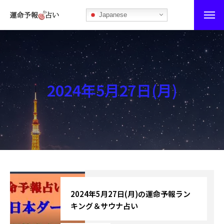
Japanese
運命予報占い
運命予報占いとは
2024年5月27日(月)
あなたの所属部屋を探そう！
最恐の相性占い
秘伝公開！吉凶カレンダー
記事カテゴリー
ブログ
2024年5月27日(月)の運命予報ラン
キング＆サウナ占い
お知らせ