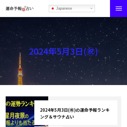
Japanese
運命予報占い
運命予報占いとは
2024年5月3日(㊗)
あなたの所属部屋を探そう！
最恐の相性占い
秘伝公開！吉凶カレンダー
記事カテゴリー
ブログ
2024年5月3日(㊗)の運命予報ランキ
ング＆サウナ占い
お知らせ