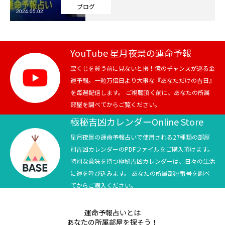
ブログ
2024.05.02
芸能界
テニス
YouTube 星月夜景の運命予報
スポーツ
宝くじを買う前に見ないと損！億のチャンスが巡る金
運予報。一粒万倍日より大事な『あなただけの吉日』
を毎週配信します。 ご視聴頂く前に、あなたの所属
競馬
部屋を調べてからご覧ください。
社会
極秘吉凶カレンダーOnline Store
星月夜景の運命予報占いで使用される27種類の部屋
テニス四大大会・五輪
別吉凶カレンダーのPDFファイルをご購入頂けます。
特別な意味を持つ極秘吉凶カレンダーは、日々の生活
テニス四大大会・五輪
に運を呼び込みます。 あなたの所属部屋番号を調べ
てからご購入ください。
鑑定及び出演依頼
運命予報占いとは
YouTube
あなたの所属部屋を探そう！