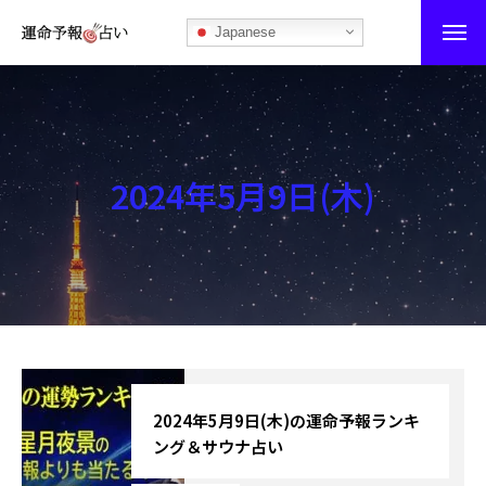
Japanese
運命予報占い
運命予報占いとは
2024年5月9日(木)
あなたの所属部屋を探そう！
最恐の相性占い
秘伝公開！吉凶カレンダー
記事カテゴリー
ブログ
2024年5月9日(木)の運命予報ランキ
ング＆サウナ占い
お知らせ