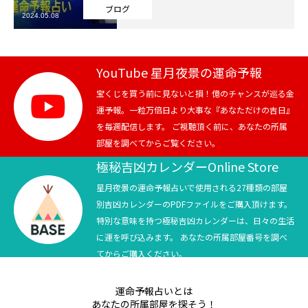
ブログ
2024.05.08
芸能界
テニス
YouTube 星月夜景の運命予報
スポーツ
宝くじを買う前に見ないと損！億のチャンスが巡る金
運予報。一粒万倍日より大事な『あなただけの吉日』
を毎週配信します。 ご視聴頂く前に、あなたの所属
競馬
部屋を調べてからご覧ください。
社会
極秘吉凶カレンダーOnline Store
星月夜景の運命予報占いで使用される27種類の部屋
テニス四大大会・五輪
別吉凶カレンダーのPDFファイルをご購入頂けます。
特別な意味を持つ極秘吉凶カレンダーは、日々の生活
テニス四大大会・五輪
に運を呼び込みます。 あなたの所属部屋番号を調べ
てからご購入ください。
鑑定及び出演依頼
運命予報占いとは
YouTube
あなたの所属部屋を探そう！