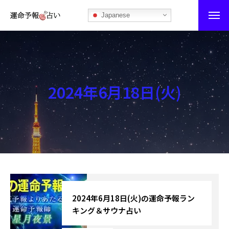
Japanese
運命予報占い
運命予報占いとは
2024年6月18日(火)
あなたの所属部屋を探そう！
最恐の相性占い
秘伝公開！吉凶カレンダー
記事カテゴリー
ブログ
2024年6月18日(火)の運命予報ラン
キング＆サウナ占い
お知らせ