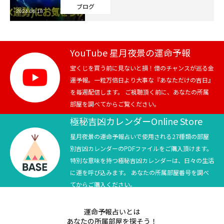
ブログ
2024.06.18
芸能界
テニス
YouTube 星月夜景の運命予報
スポーツ
宝くじを買う前に見ないと損！億のチャンスが巡る金
運予報。一粒万倍日より大事な『あなただけの吉日』
を毎週配信します。 ご視聴頂く前に、あなたの所属
競馬
部屋を調べてからご覧ください。
社会
極秘吉凶カレンダーOnline Store
星月夜景の運命予報占いで使用される27種類の部屋
テニス四大大会・五輪
別吉凶カレンダーのPDFファイルをご購入頂けます。
特別な意味を持つ極秘吉凶カレンダーは、日々の生活
テニス四大大会・五輪
に運を呼び込みます。 あなたの所属部屋番号を調べ
てからご購入ください。
鑑定及び出演依頼
運命予報占いとは
YouTube
あなたの所属部屋を探そう！