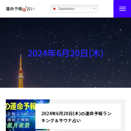
Japanese
運命予報占い
運命予報占いとは
2024年6月20日(木)
あなたの所属部屋を探そう！
最恐の相性占い
秘伝公開！吉凶カレンダー
記事カテゴリー
ブログ
2024年6月20日(木)の運命予報ラン
キング＆サウナ占い
お知らせ