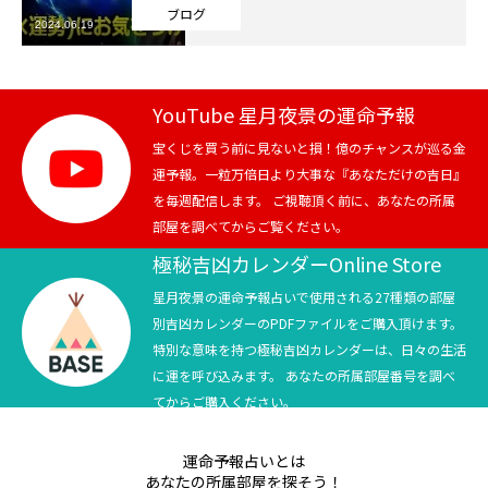
ブログ
2024.06.19
芸能界
テニス
YouTube 星月夜景の運命予報
スポーツ
宝くじを買う前に見ないと損！億のチャンスが巡る金
運予報。一粒万倍日より大事な『あなただけの吉日』
を毎週配信します。 ご視聴頂く前に、あなたの所属
競馬
部屋を調べてからご覧ください。
社会
極秘吉凶カレンダーOnline Store
星月夜景の運命予報占いで使用される27種類の部屋
テニス四大大会・五輪
別吉凶カレンダーのPDFファイルをご購入頂けます。
特別な意味を持つ極秘吉凶カレンダーは、日々の生活
テニス四大大会・五輪
に運を呼び込みます。 あなたの所属部屋番号を調べ
てからご購入ください。
鑑定及び出演依頼
運命予報占いとは
YouTube
あなたの所属部屋を探そう！