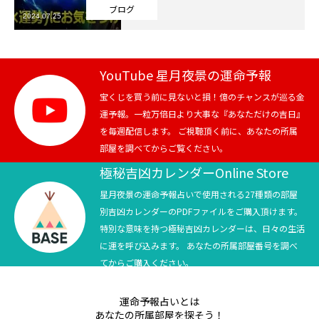
ブログ
2024.07.25
芸能界
テニス
YouTube 星月夜景の運命予報
スポーツ
宝くじを買う前に見ないと損！億のチャンスが巡る金
運予報。一粒万倍日より大事な『あなただけの吉日』
を毎週配信します。 ご視聴頂く前に、あなたの所属
競馬
部屋を調べてからご覧ください。
社会
極秘吉凶カレンダーOnline Store
星月夜景の運命予報占いで使用される27種類の部屋
テニス四大大会・五輪
別吉凶カレンダーのPDFファイルをご購入頂けます。
特別な意味を持つ極秘吉凶カレンダーは、日々の生活
テニス四大大会・五輪
に運を呼び込みます。 あなたの所属部屋番号を調べ
てからご購入ください。
鑑定及び出演依頼
運命予報占いとは
YouTube
あなたの所属部屋を探そう！