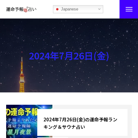
Japanese
運命予報占い
運命予報占いとは
2024年7月26日(金)
あなたの所属部屋を探そう！
最恐の相性占い
秘伝公開！吉凶カレンダー
記事カテゴリー
ブログ
2024年7月26日(金)の運命予報ラン
キング＆サウナ占い
お知らせ