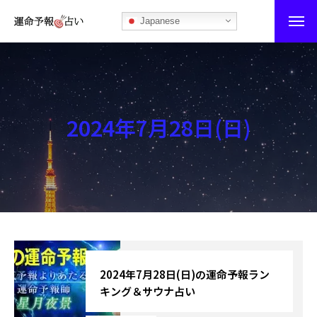
Japanese
運命予報占い
運命予報占いとは
2024年7月28日(日)
あなたの所属部屋を探そう！
最恐の相性占い
秘伝公開！吉凶カレンダー
記事カテゴリー
ブログ
2024年7月28日(日)の運命予報ラン
キング＆サウナ占い
お知らせ