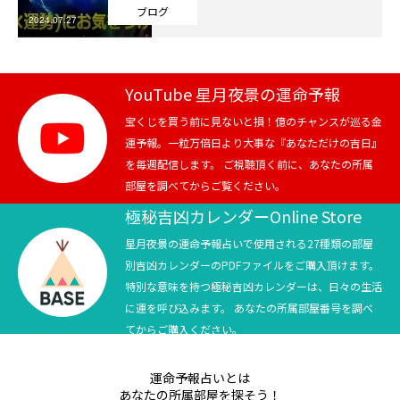
ブログ
2024.07.27
芸能界
テニス
YouTube 星月夜景の運命予報
スポーツ
宝くじを買う前に見ないと損！億のチャンスが巡る金
運予報。一粒万倍日より大事な『あなただけの吉日』
を毎週配信します。 ご視聴頂く前に、あなたの所属
競馬
部屋を調べてからご覧ください。
社会
極秘吉凶カレンダーOnline Store
星月夜景の運命予報占いで使用される27種類の部屋
テニス四大大会・五輪
別吉凶カレンダーのPDFファイルをご購入頂けます。
特別な意味を持つ極秘吉凶カレンダーは、日々の生活
テニス四大大会・五輪
に運を呼び込みます。 あなたの所属部屋番号を調べ
てからご購入ください。
鑑定及び出演依頼
運命予報占いとは
YouTube
あなたの所属部屋を探そう！