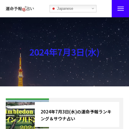
Japanese
運命予報占い
運命予報占いとは
2024年7月3日(水)
あなたの所属部屋を探そう！
最恐の相性占い
秘伝公開！吉凶カレンダー
記事カテゴリー
ブログ
2024年7月3日(水)の運命予報ランキ
ング＆サウナ占い
お知らせ