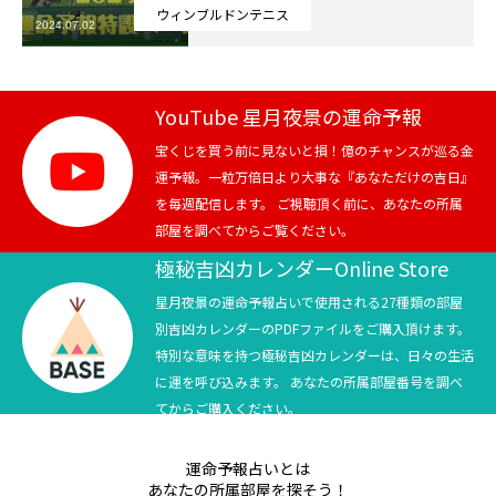
ウィンブルドンテニス
2024.07.02
芸能界
テニス
YouTube 星月夜景の運命予報
スポーツ
宝くじを買う前に見ないと損！億のチャンスが巡る金
運予報。一粒万倍日より大事な『あなただけの吉日』
を毎週配信します。 ご視聴頂く前に、あなたの所属
競馬
部屋を調べてからご覧ください。
社会
極秘吉凶カレンダーOnline Store
星月夜景の運命予報占いで使用される27種類の部屋
テニス四大大会・五輪
別吉凶カレンダーのPDFファイルをご購入頂けます。
特別な意味を持つ極秘吉凶カレンダーは、日々の生活
テニス四大大会・五輪
に運を呼び込みます。 あなたの所属部屋番号を調べ
てからご購入ください。
鑑定及び出演依頼
運命予報占いとは
YouTube
あなたの所属部屋を探そう！