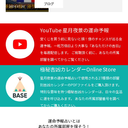
ブログ
2024.07.30
芸能界
テニス
YouTube 星月夜景の運命予報
スポーツ
宝くじを買う前に見ないと損！億のチャンスが巡る金
運予報。一粒万倍日より大事な『あなただけの吉日』
を毎週配信します。 ご視聴頂く前に、あなたの所属
競馬
部屋を調べてからご覧ください。
社会
極秘吉凶カレンダーOnline Store
星月夜景の運命予報占いで使用される27種類の部屋
テニス四大大会・五輪
別吉凶カレンダーのPDFファイルをご購入頂けます。
特別な意味を持つ極秘吉凶カレンダーは、日々の生活
テニス四大大会・五輪
に運を呼び込みます。 あなたの所属部屋番号を調べ
てからご購入ください。
鑑定及び出演依頼
運命予報占いとは
YouTube
あなたの所属部屋を探そう！