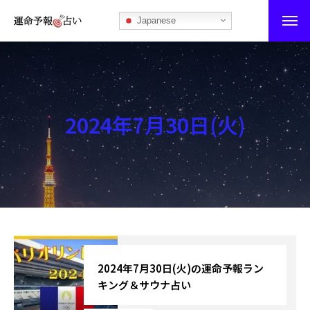
Japanese
運命予報占い
運命予報占いとは
2024年7月30日(火)
あなたの所属部屋を探そう！
最恐の相性占い
秘伝公開！吉凶カレンダー
記事カテゴリー
ブログ
2024年7月30日(火)の運命予報ラン
キング＆サウナ占い
お知らせ