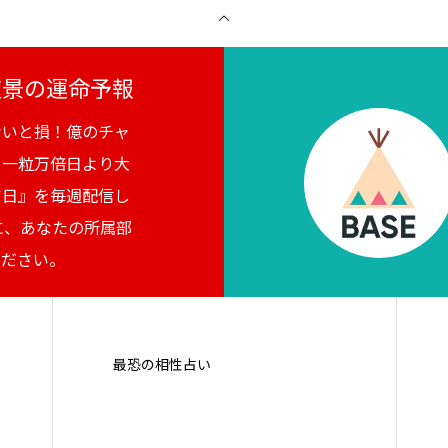
月夜景の運命予報
ないと損！億のチャ
。一粒万倍日より大
吉日』を毎週配信し
に、あなたの所属部
ください。
最恐の相性占い