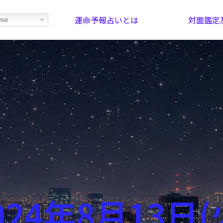
運命予報占いとは
対面鑑定
ese
部屋を探そう！
最恐の相性占い
024年8月13日(