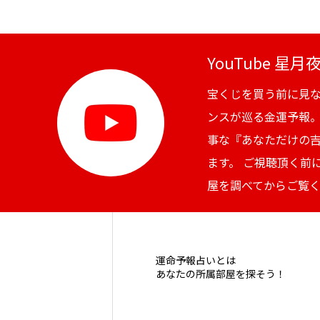
YouTube 星
宝くじを買う前に見
ンスが巡る金運予報
事な『あなただけの
ます。 ご視聴頂く前
屋を調べてからご覧
運命予報占いとは
あなたの所属部屋を探そう！