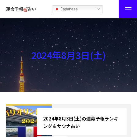
Japanese
運命予報占い
運命予報占いとは
2024年8月3日(土)
あなたの所属部屋を探そう！
最恐の相性占い
秘伝公開！吉凶カレンダー
記事カテゴリー
ブログ
2024年8月3日(土)の運命予報ランキ
ング＆サウナ占い
お知らせ