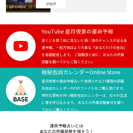
ブログ
2024.08.03
芸能界
テニス
YouTube 星月夜景の運命予報
スポーツ
宝くじを買う前に見ないと損！億のチャンスが巡る金
運予報。一粒万倍日より大事な『あなただけの吉日』
を毎週配信します。 ご視聴頂く前に、あなたの所属
競馬
部屋を調べてからご覧ください。
社会
極秘吉凶カレンダーOnline Store
星月夜景の運命予報占いで使用される27種類の部屋
テニス四大大会・五輪
別吉凶カレンダーのPDFファイルをご購入頂けます。
特別な意味を持つ極秘吉凶カレンダーは、日々の生活
テニス四大大会・五輪
に運を呼び込みます。 あなたの所属部屋番号を調べ
てからご購入ください。
鑑定及び出演依頼
運命予報占いとは
YouTube
あなたの所属部屋を探そう！