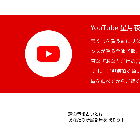
YouTube 星
宝くじを買う前に見
ンスが巡る金運予報
事な『あなただけの
ます。 ご視聴頂く前
屋を調べてからご覧
運命予報占いとは
あなたの所属部屋を探そう！