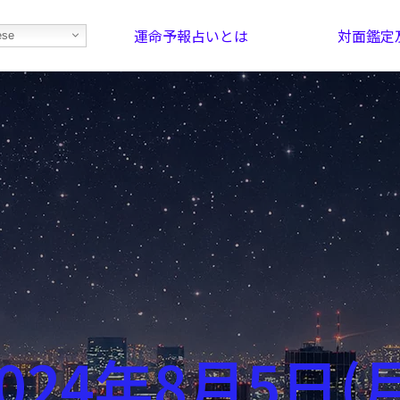
運命予報占いとは
対面鑑定
ese
部屋を探そう！
最恐の相性占い
024年8月5日(