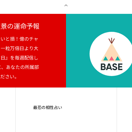
月夜景の運命予報
ないと損！億のチャ
。一粒万倍日より大
吉日』を毎週配信し
に、あなたの所属部
ください。
最恐の相性占い