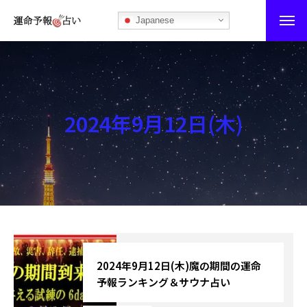
Japanese
運命予報占い
運命予報占いとは
2024年9月12日(木)
あなたの所属部屋を探そう！
最恐の相性占い
秘伝公開！吉凶カレンダー
記事カテゴリー
ブログ
2024年9月12日(木)魔の期間の運命
予報ランキング＆サウナ占い
お知らせ