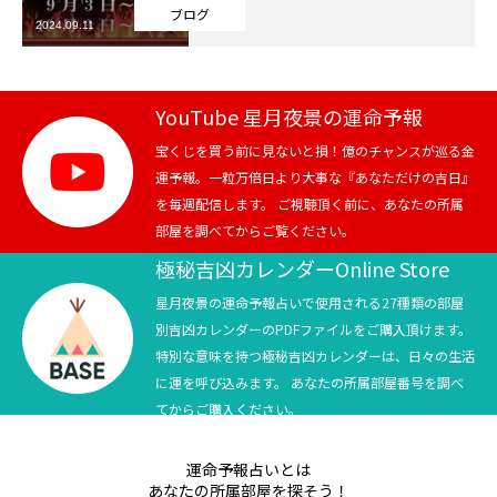
ブログ
2024.09.11
芸能界
テニス
YouTube 星月夜景の運命予報
スポーツ
宝くじを買う前に見ないと損！億のチャンスが巡る金
運予報。一粒万倍日より大事な『あなただけの吉日』
を毎週配信します。 ご視聴頂く前に、あなたの所属
競馬
部屋を調べてからご覧ください。
社会
極秘吉凶カレンダーOnline Store
星月夜景の運命予報占いで使用される27種類の部屋
テニス四大大会・五輪
別吉凶カレンダーのPDFファイルをご購入頂けます。
特別な意味を持つ極秘吉凶カレンダーは、日々の生活
テニス四大大会・五輪
に運を呼び込みます。 あなたの所属部屋番号を調べ
てからご購入ください。
鑑定及び出演依頼
運命予報占いとは
YouTube
あなたの所属部屋を探そう！