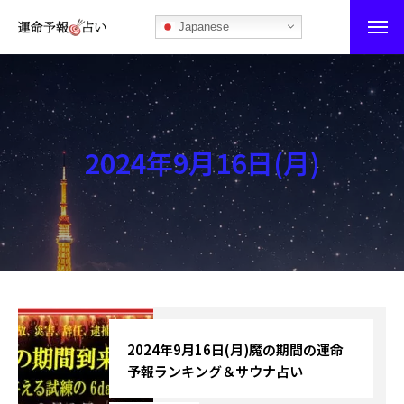
Japanese
運命予報占い
運命予報占いとは
2024年9月16日(月)
あなたの所属部屋を探そう！
最恐の相性占い
秘伝公開！吉凶カレンダー
記事カテゴリー
ブログ
2024年9月16日(月)魔の期間の運命
予報ランキング＆サウナ占い
お知らせ