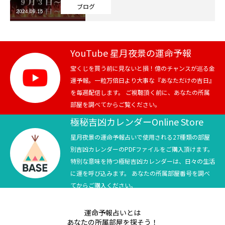
ブログ
2024.09.15
芸能界
テニス
YouTube 星月夜景の運命予報
スポーツ
宝くじを買う前に見ないと損！億のチャンスが巡る金
運予報。一粒万倍日より大事な『あなただけの吉日』
を毎週配信します。 ご視聴頂く前に、あなたの所属
競馬
部屋を調べてからご覧ください。
社会
極秘吉凶カレンダーOnline Store
星月夜景の運命予報占いで使用される27種類の部屋
テニス四大大会・五輪
別吉凶カレンダーのPDFファイルをご購入頂けます。
特別な意味を持つ極秘吉凶カレンダーは、日々の生活
テニス四大大会・五輪
に運を呼び込みます。 あなたの所属部屋番号を調べ
てからご購入ください。
鑑定及び出演依頼
運命予報占いとは
YouTube
あなたの所属部屋を探そう！