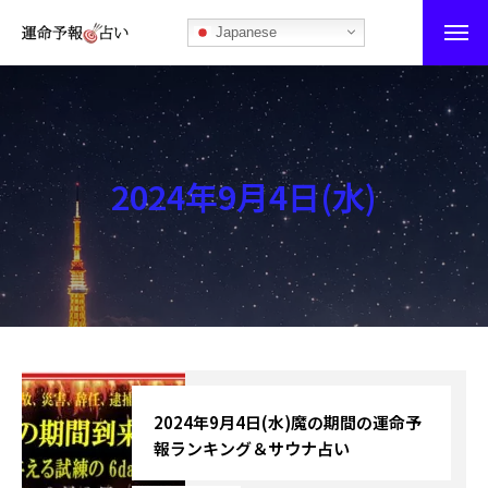
Japanese
運命予報占い
運命予報占いとは
2024年9月4日(水)
あなたの所属部屋を探そう！
最恐の相性占い
秘伝公開！吉凶カレンダー
記事カテゴリー
ブログ
2024年9月4日(水)魔の期間の運命予
報ランキング＆サウナ占い
お知らせ