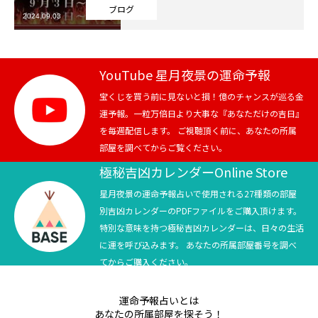
ブログ
2024.09.03
芸能界
テニス
YouTube 星月夜景の運命予報
スポーツ
宝くじを買う前に見ないと損！億のチャンスが巡る金
運予報。一粒万倍日より大事な『あなただけの吉日』
を毎週配信します。 ご視聴頂く前に、あなたの所属
競馬
部屋を調べてからご覧ください。
社会
極秘吉凶カレンダーOnline Store
星月夜景の運命予報占いで使用される27種類の部屋
テニス四大大会・五輪
別吉凶カレンダーのPDFファイルをご購入頂けます。
特別な意味を持つ極秘吉凶カレンダーは、日々の生活
テニス四大大会・五輪
に運を呼び込みます。 あなたの所属部屋番号を調べ
てからご購入ください。
鑑定及び出演依頼
運命予報占いとは
YouTube
あなたの所属部屋を探そう！