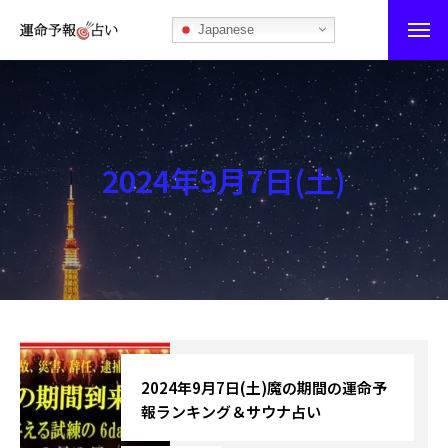
Japanese
運命予報占い
運命予報占いとは
2024年9月7日(土)
あなたの所属部屋を探そう！
最恐の相性占い
秘伝公開！吉凶カレンダー
記事カテゴリー
ブログ
2024年9月7日(土)魔の期間の運命予
報ランキング＆サウナ占い
お知らせ