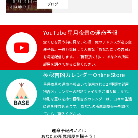
ブログ
2024.09.06
芸能界
テニス
YouTube 星月夜景の運命予報
スポーツ
宝くじを買う前に見ないと損！億のチャンスが巡る金
運予報。一粒万倍日より大事な『あなただけの吉日』
を毎週配信します。 ご視聴頂く前に、あなたの所属
競馬
部屋を調べてからご覧ください。
社会
極秘吉凶カレンダーOnline Store
星月夜景の運命予報占いで使用される27種類の部屋
テニス四大大会・五輪
別吉凶カレンダーのPDFファイルをご購入頂けます。
特別な意味を持つ極秘吉凶カレンダーは、日々の生活
テニス四大大会・五輪
に運を呼び込みます。 あなたの所属部屋番号を調べ
てからご購入ください。
鑑定及び出演依頼
運命予報占いとは
YouTube
あなたの所属部屋を探そう！