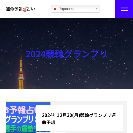
Japanese
運命予報占い
運命予報占いとは
2024競輪グランプリ
あなたの所属部屋を探そう！
最恐の相性占い
秘伝公開！吉凶カレンダー
記事カテゴリー
ブログ
2024年12月30(月)競輪グランプリ運
命予想
お知らせ