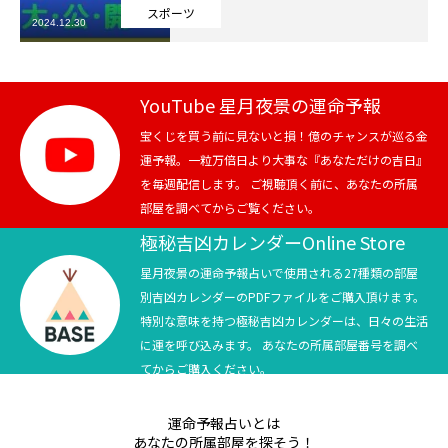
スポーツ
2024.12.30
芸能界
テニス
YouTube 星月夜景の運命予報
スポーツ
宝くじを買う前に見ないと損！億のチャンスが巡る金
運予報。一粒万倍日より大事な『あなただけの吉日』
を毎週配信します。 ご視聴頂く前に、あなたの所属
競馬
部屋を調べてからご覧ください。
社会
極秘吉凶カレンダーOnline Store
星月夜景の運命予報占いで使用される27種類の部屋
テニス四大大会・五輪
別吉凶カレンダーのPDFファイルをご購入頂けます。
特別な意味を持つ極秘吉凶カレンダーは、日々の生活
テニス四大大会・五輪
に運を呼び込みます。 あなたの所属部屋番号を調べ
てからご購入ください。
鑑定及び出演依頼
運命予報占いとは
YouTube
あなたの所属部屋を探そう！