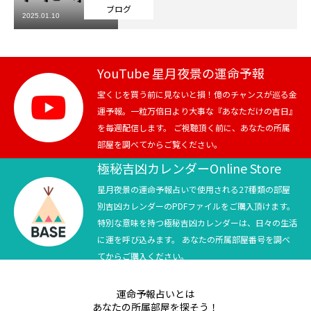
ブログ
2025.01.10
芸能界
テニス
YouTube 星月夜景の運命予報
スポーツ
宝くじを買う前に見ないと損！億のチャンスが巡る金
運予報。一粒万倍日より大事な『あなただけの吉日』
を毎週配信します。 ご視聴頂く前に、あなたの所属
競馬
部屋を調べてからご覧ください。
社会
極秘吉凶カレンダーOnline Store
星月夜景の運命予報占いで使用される27種類の部屋
テニス四大大会・五輪
別吉凶カレンダーのPDFファイルをご購入頂けます。
特別な意味を持つ極秘吉凶カレンダーは、日々の生活
テニス四大大会・五輪
に運を呼び込みます。 あなたの所属部屋番号を調べ
てからご購入ください。
鑑定及び出演依頼
運命予報占いとは
YouTube
あなたの所属部屋を探そう！