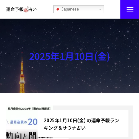
Japanese
運命予報占い
運命予報占いとは
2025年1月10日(金)
あなたの所属部屋を探そう！
最恐の相性占い
秘伝公開！吉凶カレンダー
記事カテゴリー
ブログ
2025年1月10日(金) の運命予報ラン
キング＆サウナ占い
お知らせ