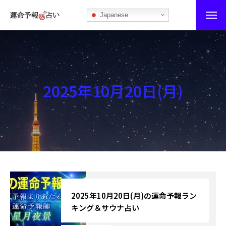
Japanese
運命予報占い
運命予報占いとは
2025年10月20日(月)
あなたの所属部屋を探そう！
最恐の相性占い
秘伝公開！吉凶カレンダー
記事カテゴリー
ブログ
2025年10月20日(月)の運命予報ラン
キング＆サウナ占い
お知らせ