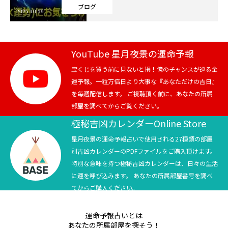
ブログ
2025.10.19
芸能界
テニス
YouTube 星月夜景の運命予報
スポーツ
宝くじを買う前に見ないと損！億のチャンスが巡る金
運予報。一粒万倍日より大事な『あなただけの吉日』
を毎週配信します。 ご視聴頂く前に、あなたの所属
競馬
部屋を調べてからご覧ください。
社会
極秘吉凶カレンダーOnline Store
星月夜景の運命予報占いで使用される27種類の部屋
テニス四大大会・五輪
別吉凶カレンダーのPDFファイルをご購入頂けます。
特別な意味を持つ極秘吉凶カレンダーは、日々の生活
テニス四大大会・五輪
に運を呼び込みます。 あなたの所属部屋番号を調べ
てからご購入ください。
鑑定及び出演依頼
運命予報占いとは
YouTube
あなたの所属部屋を探そう！