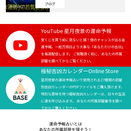
ブログ
2025.10.22
芸能界
テニス
YouTube 星月夜景の運命予報
スポーツ
宝くじを買う前に見ないと損！億のチャンスが巡る金
運予報。一粒万倍日より大事な『あなただけの吉日』
を毎週配信します。 ご視聴頂く前に、あなたの所属
競馬
部屋を調べてからご覧ください。
社会
極秘吉凶カレンダーOnline Store
星月夜景の運命予報占いで使用される27種類の部屋
テニス四大大会・五輪
別吉凶カレンダーのPDFファイルをご購入頂けます。
特別な意味を持つ極秘吉凶カレンダーは、日々の生活
テニス四大大会・五輪
に運を呼び込みます。 あなたの所属部屋番号を調べ
てからご購入ください。
鑑定及び出演依頼
運命予報占いとは
YouTube
あなたの所属部屋を探そう！