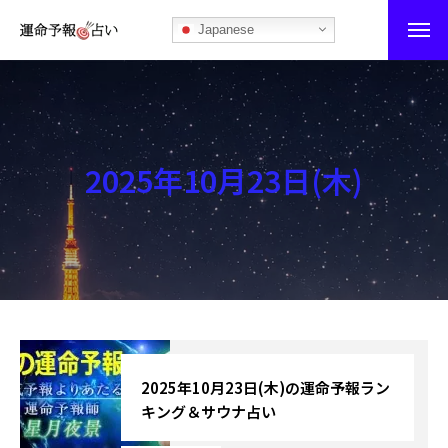
Japanese
運命予報占い
運命予報占いとは
2025年10月23日(木)
あなたの所属部屋を探そう！
最恐の相性占い
秘伝公開！吉凶カレンダー
記事カテゴリー
ブログ
2025年10月23日(木)の運命予報ラン
キング＆サウナ占い
お知らせ