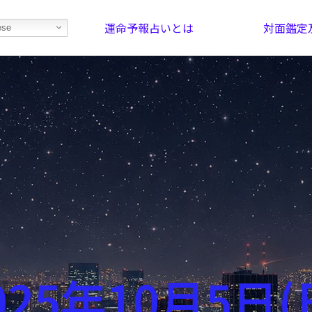
運命予報占いとは
対面鑑定
ese
部屋を探そう！
最恐の相性占い
025年10月5日(