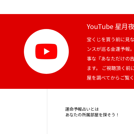
YouTube 星
宝くじを買う前に見
ンスが巡る金運予報
事な『あなただけの
ます。 ご視聴頂く前
屋を調べてからご覧
運命予報占いとは
あなたの所属部屋を探そう！