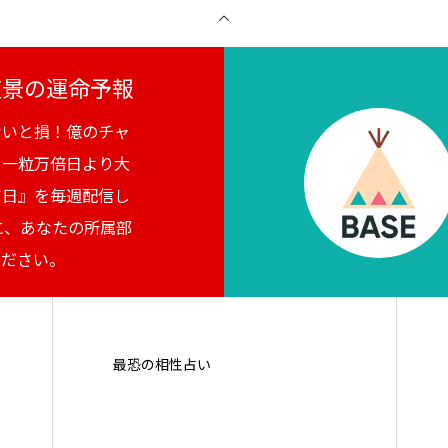
月夜景の運命予報
ないと損！億のチャ
。一粒万倍日より大
吉日』を毎週配信し
に、あなたの所属部
ください。
最恐の相性占い