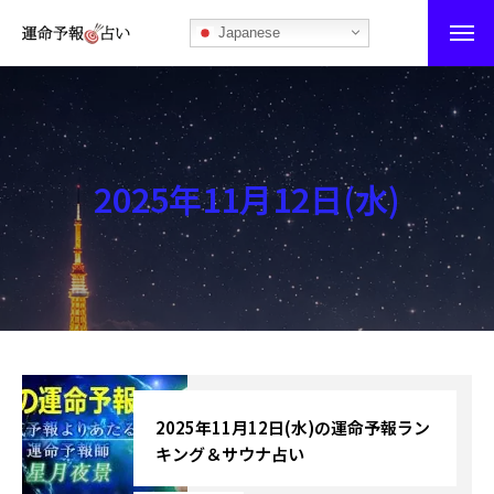
Japanese
運命予報占い
運命予報占いとは
2025年11月12日(水)
あなたの所属部屋を探そう！
最恐の相性占い
秘伝公開！吉凶カレンダー
記事カテゴリー
ブログ
2025年11月12日(水)の運命予報ラン
キング＆サウナ占い
お知らせ