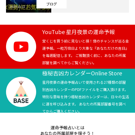
ブログ
2025.11.11
芸能界
テニス
YouTube 星月夜景の運命予報
スポーツ
宝くじを買う前に見ないと損！億のチャンスが巡る金
運予報。一粒万倍日より大事な『あなただけの吉日』
を毎週配信します。 ご視聴頂く前に、あなたの所属
競馬
部屋を調べてからご覧ください。
社会
極秘吉凶カレンダーOnline Store
星月夜景の運命予報占いで使用される27種類の部屋
テニス四大大会・五輪
別吉凶カレンダーのPDFファイルをご購入頂けます。
特別な意味を持つ極秘吉凶カレンダーは、日々の生活
テニス四大大会・五輪
に運を呼び込みます。 あなたの所属部屋番号を調べ
てからご購入ください。
鑑定及び出演依頼
運命予報占いとは
YouTube
あなたの所属部屋を探そう！