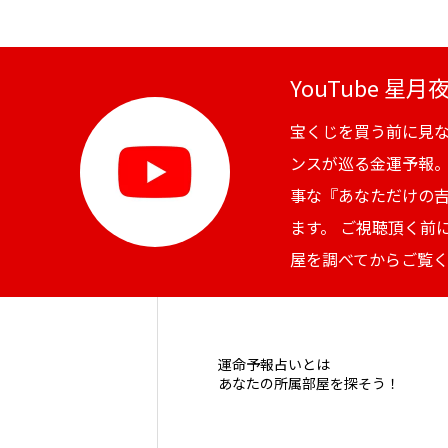
YouTube 星
宝くじを買う前に見
ンスが巡る金運予報
事な『あなただけの
ます。 ご視聴頂く前
屋を調べてからご覧
運命予報占いとは
あなたの所属部屋を探そう！