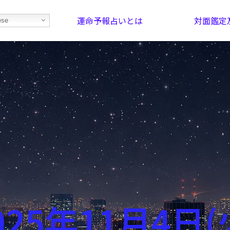
運命予報占いとは
対面鑑定
ese
部屋を探そう！
最恐の相性占い
025年11月4日(