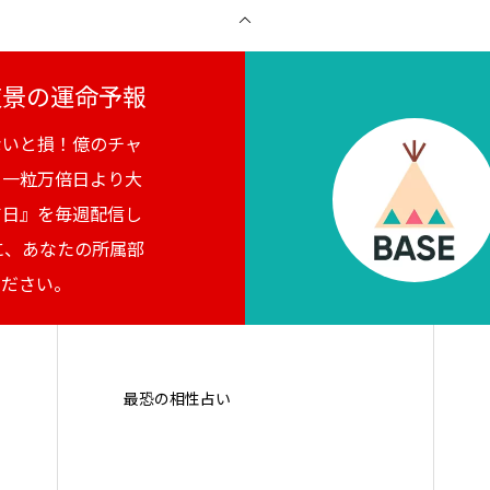
月夜景の運命予報
ないと損！億のチャ
。一粒万倍日より大
吉日』を毎週配信し
に、あなたの所属部
ください。
最恐の相性占い