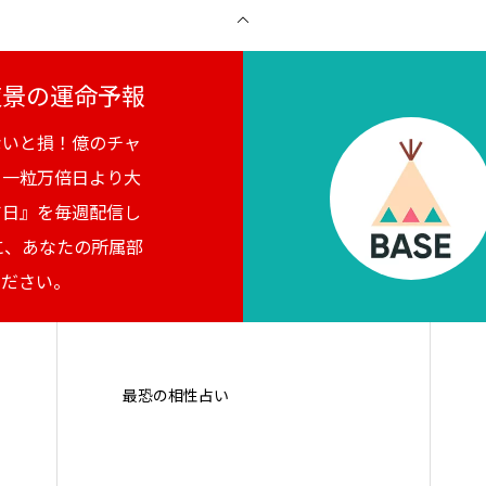
月夜景の運命予報
ないと損！億のチャ
。一粒万倍日より大
吉日』を毎週配信し
に、あなたの所属部
ください。
最恐の相性占い