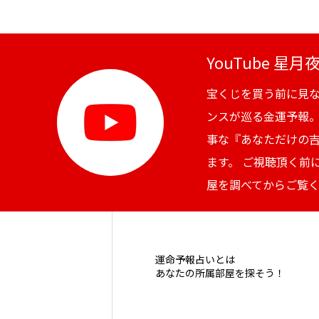
YouTube 星
宝くじを買う前に見
ンスが巡る金運予報
事な『あなただけの
ます。 ご視聴頂く前
屋を調べてからご覧
運命予報占いとは
あなたの所属部屋を探そう！