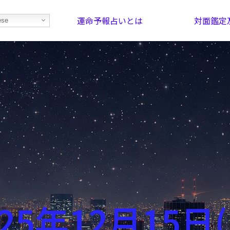
運命予報占いとは
対面鑑定
ese
部屋を探そう！
最恐の相性占い
025年12月15日(