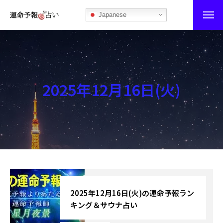
Japanese
運命予報占い
運命予報占いとは
2025年12月16日(火)
あなたの所属部屋を探そう！
最恐の相性占い
秘伝公開！吉凶カレンダー
記事カテゴリー
ブログ
2025年12月16日(火)の運命予報ラン
キング＆サウナ占い
お知らせ