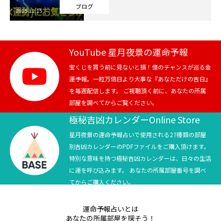
ブログ
2025.12.15
芸能界
テニス
YouTube 星月夜景の運命予報
スポーツ
宝くじを買う前に見ないと損！億のチャンスが巡る金
運予報。一粒万倍日より大事な『あなただけの吉日』
を毎週配信します。 ご視聴頂く前に、あなたの所属
競馬
部屋を調べてからご覧ください。
社会
極秘吉凶カレンダーOnline Store
星月夜景の運命予報占いで使用される27種類の部屋
テニス四大大会・五輪
別吉凶カレンダーのPDFファイルをご購入頂けます。
特別な意味を持つ極秘吉凶カレンダーは、日々の生活
テニス四大大会・五輪
に運を呼び込みます。 あなたの所属部屋番号を調べ
てからご購入ください。
鑑定及び出演依頼
運命予報占いとは
YouTube
あなたの所属部屋を探そう！