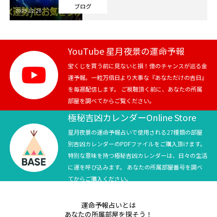
ブログ
2025.12.26
芸能界
テニス
YouTube 星月夜景の運命予報
スポーツ
宝くじを買う前に見ないと損！億のチャンスが巡る金
運予報。一粒万倍日より大事な『あなただけの吉日』
を毎週配信します。 ご視聴頂く前に、あなたの所属
競馬
部屋を調べてからご覧ください。
社会
極秘吉凶カレンダーOnline Store
星月夜景の運命予報占いで使用される27種類の部屋
テニス四大大会・五輪
別吉凶カレンダーのPDFファイルをご購入頂けます。
特別な意味を持つ極秘吉凶カレンダーは、日々の生活
テニス四大大会・五輪
に運を呼び込みます。 あなたの所属部屋番号を調べ
てからご購入ください。
鑑定及び出演依頼
運命予報占いとは
YouTube
あなたの所属部屋を探そう！