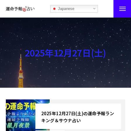
Japanese
運命予報占い
運命予報占いとは
2025年12月27日(土)
あなたの所属部屋を探そう！
最恐の相性占い
秘伝公開！吉凶カレンダー
記事カテゴリー
ブログ
2025年12月27日(土)の運命予報ラン
キング＆サウナ占い
お知らせ