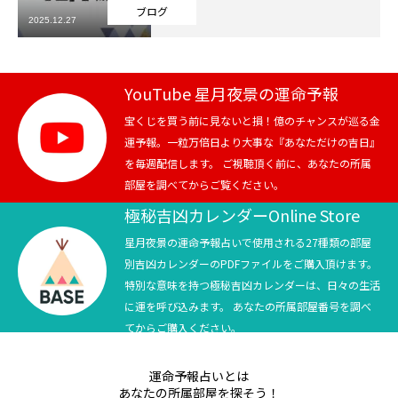
ブログ
2025.12.27
芸能界
テニス
YouTube 星月夜景の運命予報
スポーツ
宝くじを買う前に見ないと損！億のチャンスが巡る金
運予報。一粒万倍日より大事な『あなただけの吉日』
を毎週配信します。 ご視聴頂く前に、あなたの所属
競馬
部屋を調べてからご覧ください。
社会
極秘吉凶カレンダーOnline Store
星月夜景の運命予報占いで使用される27種類の部屋
テニス四大大会・五輪
別吉凶カレンダーのPDFファイルをご購入頂けます。
特別な意味を持つ極秘吉凶カレンダーは、日々の生活
テニス四大大会・五輪
に運を呼び込みます。 あなたの所属部屋番号を調べ
てからご購入ください。
鑑定及び出演依頼
運命予報占いとは
YouTube
あなたの所属部屋を探そう！