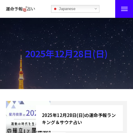
Japanese
運命予報占い
運命予報占いとは
2025年12月28日(日)
あなたの所属部屋を探そう！
最恐の相性占い
秘伝公開！吉凶カレンダー
記事カテゴリー
ブログ
2025年12月28日(日)の運命予報ラン
キング＆サウナ占い
お知らせ