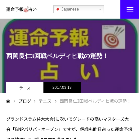
Japanese
運命予報占い
運命予報占いとは
西岡良仁3回戦ベルディヒ戦の運勢！
あなたの所属部屋を探そう！
最恐の相性占い
秘伝公開！吉凶カレンダー
テニス
2017.03.13
ブログ
テニス
西岡良仁3回戦ベルディヒ戦の運勢！
記事カテゴリー
ブログ
グランドスラム(4大大会)に次いでグレードの高いマスターズ大
会「BNPパリバ・オープン」ですが、錦織も昨日占った運命予想
お知らせ