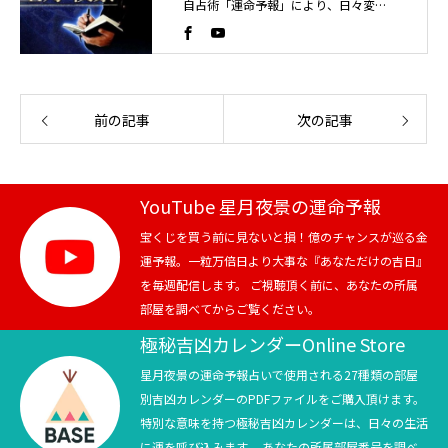
自占術「運命予報」により、日々変化
する運気の流れを読み解く占い師。こ
れまでに4万人以上を鑑定。
前の記事
次の記事
YouTube 星月夜景の運命予報
宝くじを買う前に見ないと損！億のチャンスが巡る金
運予報。一粒万倍日より大事な『あなただけの吉日』
を毎週配信します。 ご視聴頂く前に、あなたの所属
部屋を調べてからご覧ください。
極秘吉凶カレンダーOnline Store
星月夜景の運命予報占いで使用される27種類の部屋
別吉凶カレンダーのPDFファイルをご購入頂けます。
特別な意味を持つ極秘吉凶カレンダーは、日々の生活
に運を呼び込みます。 あなたの所属部屋番号を調べ