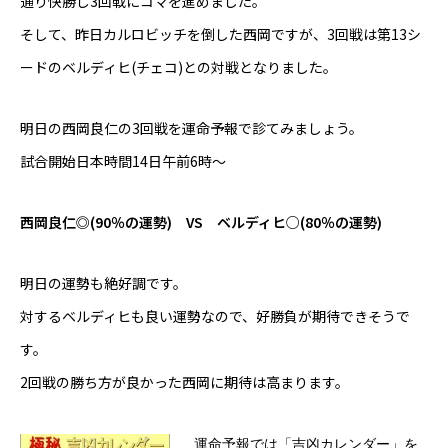
通り快勝し3回戦にコマを進めました。
そして、昨日カルロビッチを倒した西岡ですが、3回戦は第13シ
芸能界
ードのベルディヒ(チェコ)との対戦となりました。
テニス
明日の西岡良仁の3回戦を運命予報で診てみましょう。
スポーツ
試合開始日本時間14日午前6時～
競馬
西岡良仁◎(90％の運勢) VS ベルディヒ○(80％の運勢)
社会
明日の運勢も絶好調です。
テニス四大大会・五輪
対するベルディヒも良い運勢なので、好勝負が期待できそうで
テニス四大大会・五輪
す。
2回戦の勝ち方が良かった西岡に期待は高まります。
鑑定及び出演依頼
YouTube
運命予報では「吉凶カレンダー」を