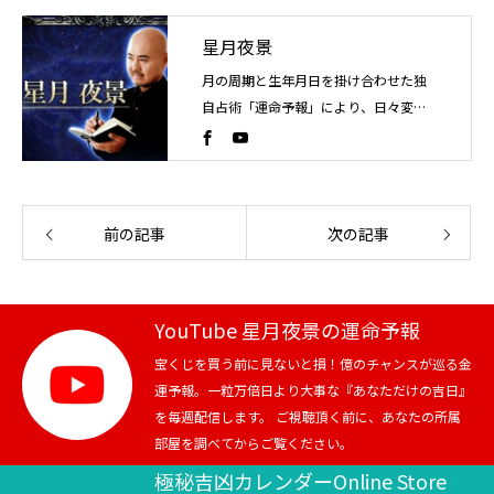
星月夜景
月の周期と生年月日を掛け合わせた独
自占術「運命予報」により、日々変化
する運気の流れを読み解く占い師。こ
れまでに4万人以上を鑑定。
前の記事
次の記事
YouTube 星月夜景の運命予報
宝くじを買う前に見ないと損！億のチャンスが巡る金
運予報。一粒万倍日より大事な『あなただけの吉日』
を毎週配信します。 ご視聴頂く前に、あなたの所属
部屋を調べてからご覧ください。
極秘吉凶カレンダーOnline Store