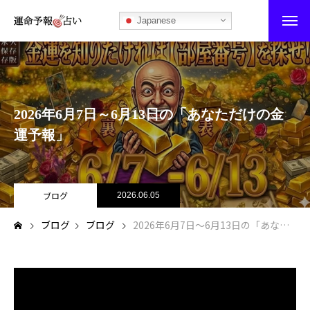
Japanese
運命予報占い
運命予報占いとは
2026年6月7日～6月13日の「あなただけの金
あなたの所属部屋を探そう！
運予報」
最恐の相性占い
秘伝公開！吉凶カレンダー
ブログ
2026.06.05
ブログ
ブログ
2026年6月7日～6月13日の「あなただけの金運予報」
記事カテゴリー
ブログ
お知らせ