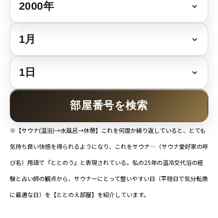
部屋番号を検索
※【サウナ(温浴)→水風呂→休憩】これを何度か繰り返していると、とても
気持ち良い快感を得られるようになり、これをサウナ―（サウナ愛好家の呼
び名）用語で『ととのう』と表現されている。私の25年の温冷交代浴の経
験と占い師の観点から、サウナーにとって整いやすい日（平穏日で気分転換
に最適な日）を【ととのえ部屋】を紹介しています。