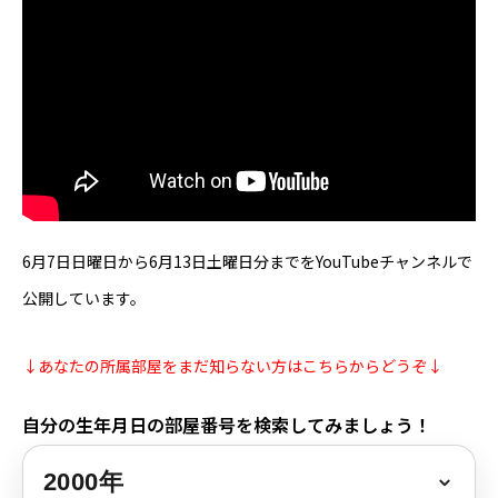
芸能界
テニス
スポーツ
競馬
6月7日日曜日から6月13日土曜日分までをYouTubeチャンネルで
社会
公開しています。
テニス四大大会・五輪
↓あなたの所属部屋をまだ知らない方はこちらからどうぞ↓
テニス四大大会・五輪
自分の生年月日の部屋番号を検索してみましょう！
鑑定及び出演依頼
YouTube