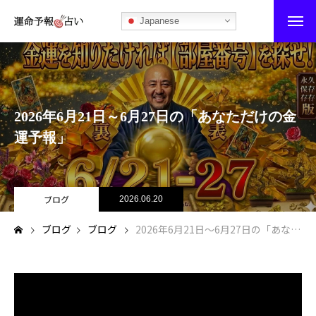
Japanese
運命予報占い
運命予報占いとは
2026年6月21日～6月27日の「あなただけの金
あなたの所属部屋を探そう！
運予報」
最恐の相性占い
秘伝公開！吉凶カレンダー
ブログ
2026.06.20
ブログ
ブログ
2026年6月21日～6月27日の「あなただけの金運予報」
記事カテゴリー
ブログ
お知らせ