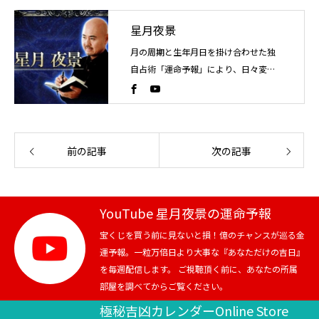
星月夜景
月の周期と生年月日を掛け合わせた独
自占術「運命予報」により、日々変化
する運気の流れを読み解く占い師。こ
れまでに4万人以上を鑑定。
前の記事
次の記事
YouTube 星月夜景の運命予報
宝くじを買う前に見ないと損！億のチャンスが巡る金
運予報。一粒万倍日より大事な『あなただけの吉日』
を毎週配信します。 ご視聴頂く前に、あなたの所属
部屋を調べてからご覧ください。
極秘吉凶カレンダーOnline Store