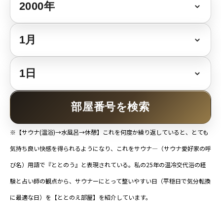
部屋番号を検索
※【サウナ(温浴)→水風呂→休憩】これを何度か繰り返していると、とても
気持ち良い快感を得られるようになり、これをサウナ―（サウナ愛好家の呼
び名）用語で『ととのう』と表現されている。私の25年の温冷交代浴の経
験と占い師の観点から、サウナーにとって整いやすい日（平穏日で気分転換
に最適な日）を【ととのえ部屋】を紹介しています。