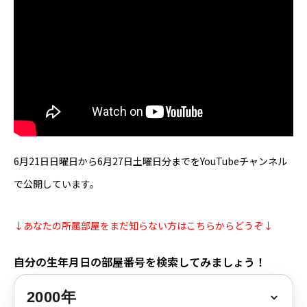
芸能界
テニス
スポーツ
競馬
6月21日日曜日から6月27日土曜日分までをYouTubeチャンネル
社会
で公開しています。
テニス四大大会・五輪
↓あなたの所属部屋をまだ知らない方はこちらからどうぞ↓
テニス四大大会・五輪
自分の生年月日の部屋番号を検索してみましょう！
鑑定及び出演依頼
YouTube