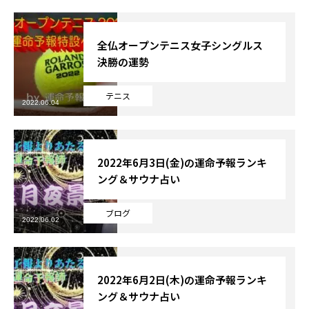
全仏オープンテニス女子シングルス
決勝の運勢
テニス
2022.06.04
2022年6月3日(金)の運命予報ランキ
ング＆サウナ占い
ブログ
2022.06.02
2022年6月2日(木)の運命予報ランキ
ング＆サウナ占い