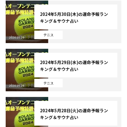
2024年5月30日(木)の運命予報ラン
キング＆サウナ占い
テニス
2024.05.29
2024年5月29日(水)の運命予報ラン
キング＆サウナ占い
テニス
2024.05.28
2024年5月28日(火)の運命予報ラン
キング＆サウナ占い