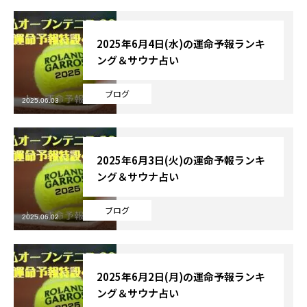
2025年6月4日(水)の運命予報ランキ
ング＆サウナ占い
ブログ
2025.06.03
2025年6月3日(火)の運命予報ランキ
ング＆サウナ占い
ブログ
2025.06.02
2025年6月2日(月)の運命予報ランキ
ング＆サウナ占い