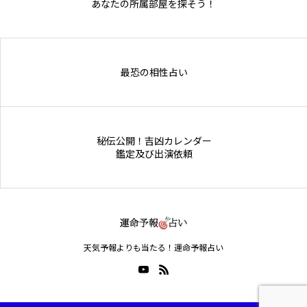
あなたの所属部屋を探そう！
最恐の相性占い
秘伝公開！吉凶カレンダー
鑑定及び出演依頼
天気予報よりも当たる！運命予報占い