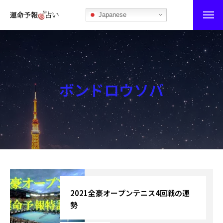
Japanese
運命予報占い
運命予報占いとは
ボンドロウソバ
あなたの所属部屋を探そう！
最恐の相性占い
秘伝公開！吉凶カレンダー
記事カテゴリー
ブログ
2021全豪オープンテニス4回戦の運
勢
お知らせ