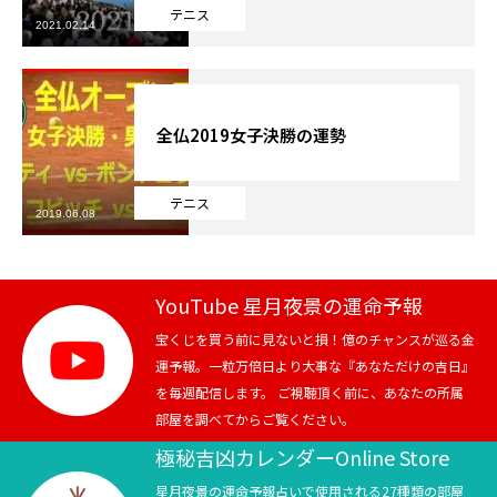
テニス
2021.02.14
芸能界
テニス
全仏2019女子決勝の運勢
スポーツ
テニス
競馬
2019.06.08
社会
YouTube 星月夜景の運命予報
テニス四大大会・五輪
宝くじを買う前に見ないと損！億のチャンスが巡る金
運予報。一粒万倍日より大事な『あなただけの吉日』
テニス四大大会・五輪
を毎週配信します。 ご視聴頂く前に、あなたの所属
部屋を調べてからご覧ください。
鑑定及び出演依頼
極秘吉凶カレンダーOnline Store
YouTube
星月夜景の運命予報占いで使用される27種類の部屋