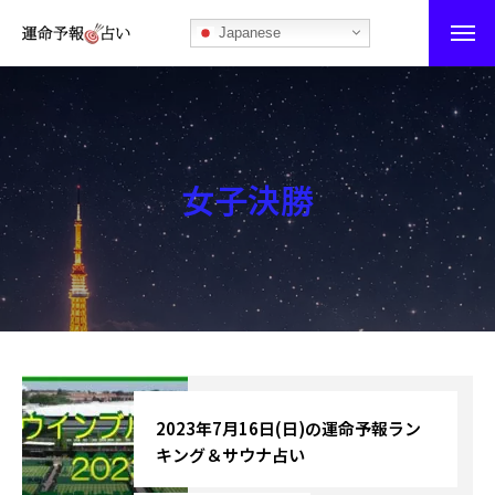
Japanese
運命予報占い
運命予報占いとは
女子決勝
あなたの所属部屋を探そう！
最恐の相性占い
秘伝公開！吉凶カレンダー
記事カテゴリー
ブログ
2023年7月16日(日)の運命予報ラン
キング＆サウナ占い
お知らせ