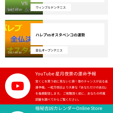
ウィンブルドンテニス
2017.07.15
ハレプvsオスタペンコの運勢
全仏オープンテニス
2017.06.10
YouTube 星月夜景の運命予報
宝くじを買う前に見ないと損！億のチャンスが巡る金
運予報。一粒万倍日より大事な『あなただけの吉日』
を毎週配信します。 ご視聴頂く前に、あなたの所属
部屋を調べてからご覧ください。
極秘吉凶カレンダーOnline Store