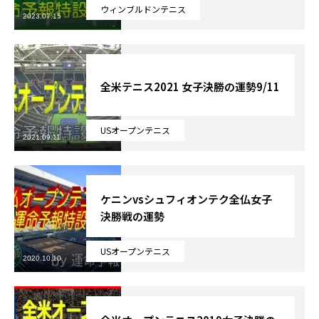
ウィンブルドンテニス
2023.07.15
芸能界
テニス
全米テニス2021 女子決勝の運勢9/11
スポーツ
USオープンテニス
競馬
2021.09.11
社会
ケニンvsシュフィオンテク全仏女子
テニス四大大会・五輪
決勝戦の運勢
テニス四大大会・五輪
USオープンテニス
2020.10.10
鑑定及び出演依頼
YouTube