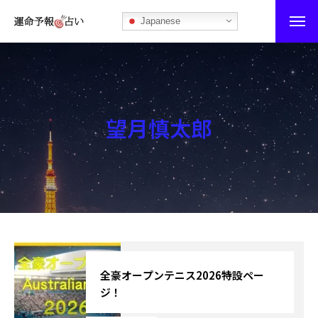
Japanese
運命予報占い
運命予報占いとは
望月慎太郎
あなたの所属部屋を探そう！
最恐の相性占い
秘伝公開！吉凶カレンダー
記事カテゴリー
ブログ
全豪オープンテニス2026特設ペー
ジ！
お知らせ