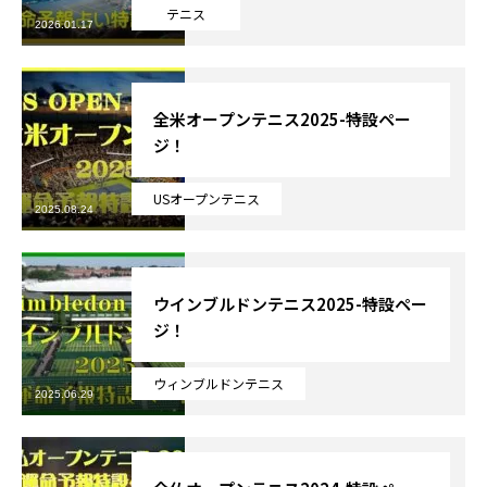
テニス
2026.01.17
芸能界
テニス
全米オープンテニス2025-特設ペー
ジ！
スポーツ
USオープンテニス
競馬
2025.08.24
社会
ウインブルドンテニス2025-特設ペー
テニス四大大会・五輪
ジ！
テニス四大大会・五輪
ウィンブルドンテニス
2025.06.29
鑑定及び出演依頼
YouTube