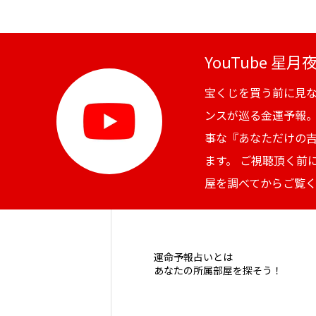
YouTube 星
宝くじを買う前に見
ンスが巡る金運予報
事な『あなただけの
ます。 ご視聴頂く前
屋を調べてからご覧
運命予報占いとは
あなたの所属部屋を探そう！