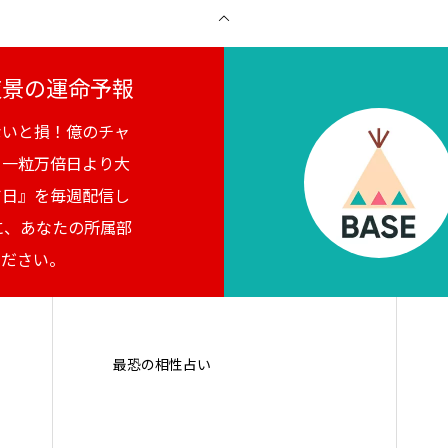
月夜景の運命予報
ないと損！億のチャ
。一粒万倍日より大
吉日』を毎週配信し
に、あなたの所属部
ください。
最恐の相性占い