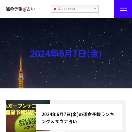
Japanese
運命予報占い
運命予報占いとは
2024年6月7日(金)
あなたの所属部屋を探そう！
最恐の相性占い
秘伝公開！吉凶カレンダー
記事カテゴリー
ブログ
2024年6月7日(金)の運命予報ランキ
ング＆サウナ占い
お知らせ