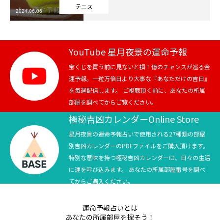
テニス
2024.06.06
芸能界
テニス
YouTube 星月夜景の運命予報
スポーツ
宝くじを買う前に見ないと損！億のチャンスが巡る金
運予報。一粒万倍日より大事な『あなただけの吉日』
を毎週配信します。 ご視聴頂く前に、あなたの所属
競馬
部屋を調べてからご覧ください。
社会
極秘吉凶カレンダーOnline Store
星月夜景の運命予報占いで使用される27種類の部屋
テニス四大大会・五輪
別吉凶カレンダーのPDFファイルをご購入頂けます。
特別な意味を持つ極秘吉凶カレンダーは、日々の生活
テニス四大大会・五輪
に運を呼び込みます。 あなたの所属部屋番号を調べ
てからご購入ください。
鑑定及び出演依頼
運命予報占いとは
YouTube
あなたの所属部屋を探そう！