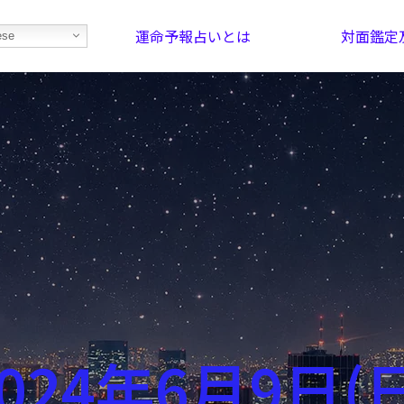
運命予報占いとは
対面鑑定
ese
部屋を探そう！
最恐の相性占い
024年6月9日(