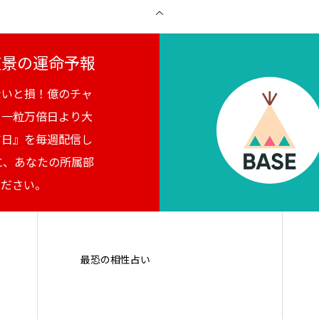
月夜景の運命予報
ないと損！億のチャ
。一粒万倍日より大
吉日』を毎週配信し
に、あなたの所属部
ください。
最恐の相性占い