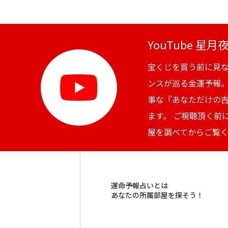
YouTube 星
宝くじを買う前に見
ンスが巡る金運予報
事な『あなただけの
ます。 ご視聴頂く前
屋を調べてからご覧
運命予報占いとは
あなたの所属部屋を探そう！