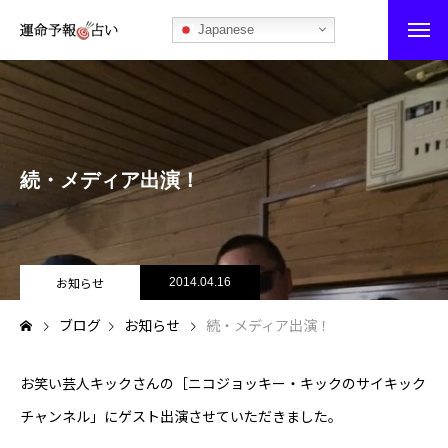
Japanese
運命予報占い
運命予報占いとは
続・メディア出演！
あなたの所属部屋を探そう！
最恐の相性占い
秘伝公開！吉凶カレンダー
お知らせ
2014.04.16
ブログ
お知らせ
続・メディア出演！
記事カテゴリー
ブログ
お笑い芸人キックさんの［ニコジョッキー・キックのサイキック
チャンネル」にゲスト出演させていただきました。
お知らせ