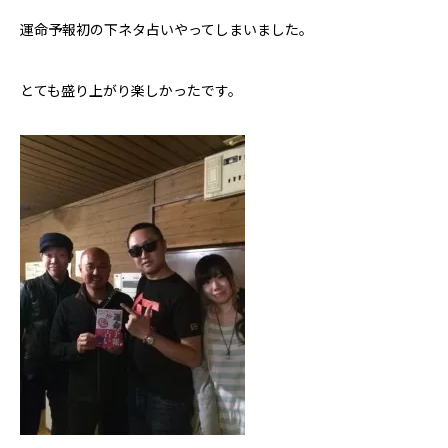
運命予報初の下ネタ占いやってしまいました。
芸能界
テニス
とても盛り上がり楽しかったです。
スポーツ
競馬
社会
テニス四大大会・五輪
テニス四大大会・五輪
鑑定及び出演依頼
YouTube