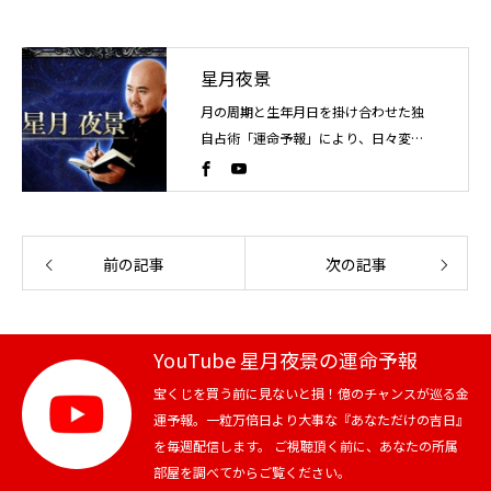
星月夜景
月の周期と生年月日を掛け合わせた独
自占術「運命予報」により、日々変化
する運気の流れを読み解く占い師。こ
れまでに4万人以上を鑑定。
前の記事
次の記事
YouTube 星月夜景の運命予報
宝くじを買う前に見ないと損！億のチャンスが巡る金
運予報。一粒万倍日より大事な『あなただけの吉日』
を毎週配信します。 ご視聴頂く前に、あなたの所属
部屋を調べてからご覧ください。