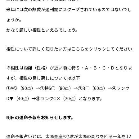
来年には次の熱愛が週刊誌にスクープされているのではないでし
ょうか。
かなり厳しい相性といえるでしょう。
相性について詳しく知りたい方はこちらをクリックしてください
※相性は距離（性格）が近い順に特Ｓ・Ａ・Ｂ・Ｃ・Ｄとなりま
すが、相性の良し悪しについては以下
①A◎（90点）→②特S○（80点）→③B□（60点）→④ランク
D▼（40点）→⑤ランクC×（20点）となります。
明日の運命予報をお知らせします。
運命予報占いとは、太陽星座=地球が太陽の周りを回る一年を12