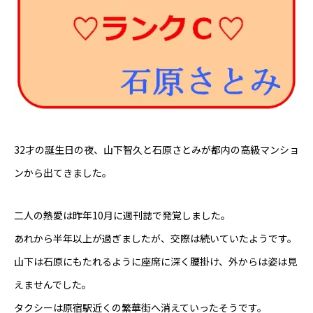
芸能界
テニス
スポーツ
競馬
32才の誕生日の夜、山下智久と石原さとみが都内の高級マンショ
社会
ンから出てきました。
テニス四大大会・五輪
二人の熱愛は昨年10月に週刊誌で発覚しました。
テニス四大大会・五輪
あれから半年以上が過ぎましたが、交際は続いていたようです。
山下は石原にもたれるように座席に深く腰掛け、外からは姿は見
鑑定及び出演依頼
えませんでした。
YouTube
タクシーは原宿駅近くの繁華街へ消えていったそうです。