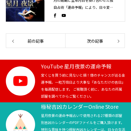
月の周期と生年月日を掛け合わせた独
自占術「運命予報」により、日々変化
する運気の流れを読み解く占い師。こ
れまでに4万人以上を鑑定。
前の記事
次の記事
YouTube 星月夜景の運命予報
宝くじを買う前に見ないと損！億のチャンスが巡る金
運予報。一粒万倍日より大事な『あなただけの吉日』
を毎週配信します。 ご視聴頂く前に、あなたの所属
部屋を調べてからご覧ください。
極秘吉凶カレンダーOnline Store
星月夜景の運命予報占いで使用される27種類の部屋
別吉凶カレンダーのPDFファイルをご購入頂けます。
特別な意味を持つ極秘吉凶カレンダーは、日々の生活