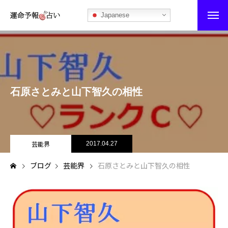
Japanese
運命予報占い
運命予報占いとは
石原さとみと山下智久の相性
あなたの所属部屋を探そう！
最恐の相性占い
秘伝公開！吉凶カレンダー
芸能界
2017.04.27
ブログ
芸能界
石原さとみと山下智久の相性
記事カテゴリー
ブログ
お知らせ