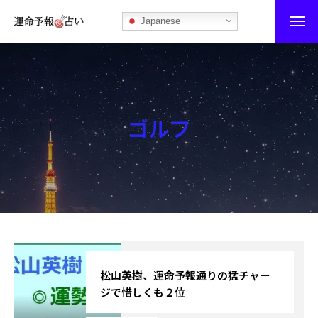
Japanese
運命予報占い
運命予報占いとは
ゴルフ
あなたの所属部屋を探そう！
最恐の相性占い
秘伝公開！吉凶カレンダー
記事カテゴリー
ブログ
松山英樹、運命予報通りの猛チャー
ジで惜しくも２位
お知らせ