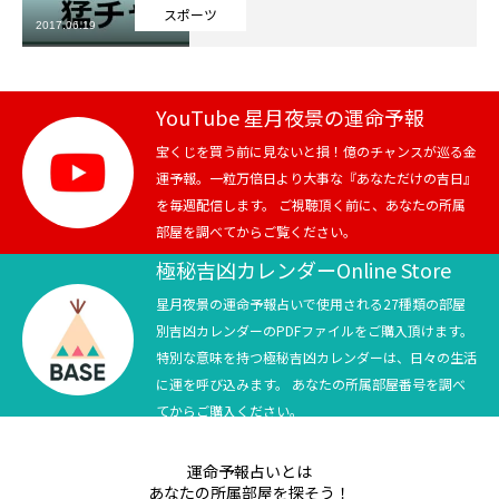
スポーツ
2017.06.19
芸能界
テニス
YouTube 星月夜景の運命予報
スポーツ
宝くじを買う前に見ないと損！億のチャンスが巡る金
運予報。一粒万倍日より大事な『あなただけの吉日』
を毎週配信します。 ご視聴頂く前に、あなたの所属
競馬
部屋を調べてからご覧ください。
社会
極秘吉凶カレンダーOnline Store
星月夜景の運命予報占いで使用される27種類の部屋
テニス四大大会・五輪
別吉凶カレンダーのPDFファイルをご購入頂けます。
特別な意味を持つ極秘吉凶カレンダーは、日々の生活
テニス四大大会・五輪
に運を呼び込みます。 あなたの所属部屋番号を調べ
てからご購入ください。
鑑定及び出演依頼
運命予報占いとは
YouTube
あなたの所属部屋を探そう！