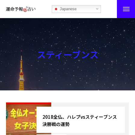
Japanese
運命予報占い
運命予報占いとは
スティーブンス
あなたの所属部屋を探そう！
最恐の相性占い
秘伝公開！吉凶カレンダー
記事カテゴリー
ブログ
2018全仏、ハレプvsスティーブンス
決勝戦の運勢
お知らせ