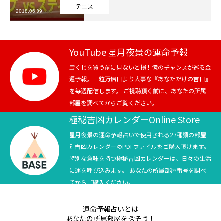
テニス
2018.06.09
芸能界
テニス
YouTube 星月夜景の運命予報
スポーツ
宝くじを買う前に見ないと損！億のチャンスが巡る金
運予報。一粒万倍日より大事な『あなただけの吉日』
を毎週配信します。 ご視聴頂く前に、あなたの所属
競馬
部屋を調べてからご覧ください。
社会
極秘吉凶カレンダーOnline Store
星月夜景の運命予報占いで使用される27種類の部屋
テニス四大大会・五輪
別吉凶カレンダーのPDFファイルをご購入頂けます。
特別な意味を持つ極秘吉凶カレンダーは、日々の生活
テニス四大大会・五輪
に運を呼び込みます。 あなたの所属部屋番号を調べ
てからご購入ください。
鑑定及び出演依頼
運命予報占いとは
YouTube
あなたの所属部屋を探そう！