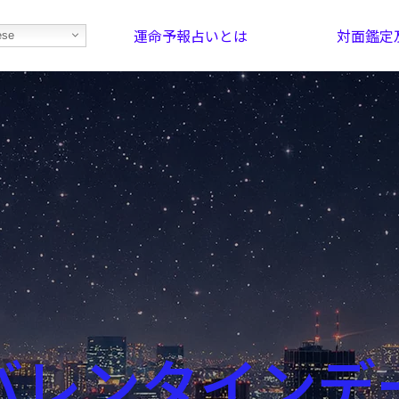
運命予報占いとは
対面鑑定
ese
部屋を探そう！
最恐の相性占い
バレンタインデ