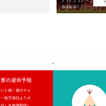
ブ
2024.02.13
月夜景の運命予報
ないと損！億のチャ
。一粒万倍日より大
吉日』を毎週配信し