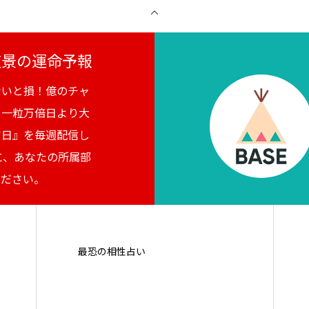
月夜景の運命予報
ないと損！億のチャ
。一粒万倍日より大
吉日』を毎週配信し
に、あなたの所属部
ください。
最恐の相性占い