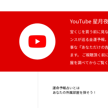
YouTube 星
宝くじを買う前に見
ンスが巡る金運予報
事な『あなただけの
ます。 ご視聴頂く前
屋を調べてからご覧
運命予報占いとは
あなたの所属部屋を探そう！