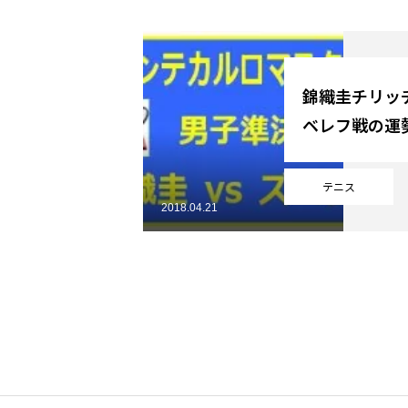
YouTube
錦織圭チリッ
ベレフ戦の運
Online Store
テニス
2018.04.21