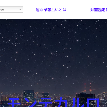
運命予報占いとは
対面鑑定
ese
部屋を探そう！
最恐の相性占い
モンテカルロ