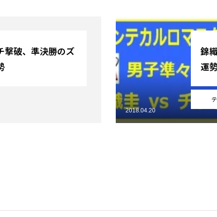
チ撃破、準決勝のズ
錦
勢
運
テ
2018.04.20