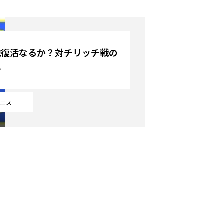
織復活なるか？対チリッチ戦の
勢
ニス