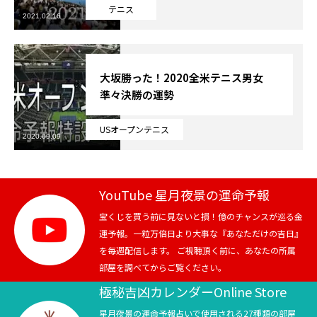
テニス
2021.02.16
芸能界
テニス
大坂勝った！2020全米テニス男女
準々決勝の運勢
スポーツ
USオープンテニス
競馬
2020.09.09
社会
YouTube 星月夜景の運命予報
テニス四大大会・五輪
宝くじを買う前に見ないと損！億のチャンスが巡る金
運予報。一粒万倍日より大事な『あなただけの吉日』
テニス四大大会・五輪
を毎週配信します。 ご視聴頂く前に、あなたの所属
部屋を調べてからご覧ください。
鑑定及び出演依頼
極秘吉凶カレンダーOnline Store
YouTube
星月夜景の運命予報占いで使用される27種類の部屋