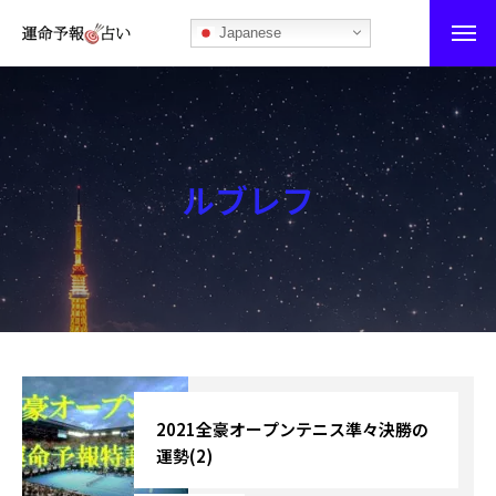
Japanese
運命予報占い
運命予報占いとは
ルブレフ
あなたの所属部屋を探そう！
最恐の相性占い
秘伝公開！吉凶カレンダー
記事カテゴリー
ブログ
2021全豪オープンテニス準々決勝の
運勢(2)
お知らせ