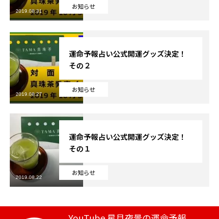
お知らせ
2019.08.31
芸能界
テニス
運命予報占い公式開運グッズ決定！
その２
スポーツ
お知らせ
競馬
2019.08.27
社会
運命予報占い公式開運グッズ決定！
テニス四大大会・五輪
その１
テニス四大大会・五輪
お知らせ
2019.08.22
鑑定及び出演依頼
YouTube
YouTube 星月夜景の運命予報