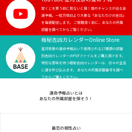
宝くじを買う前に見ないと損！億のチャンスが巡る金
Online Store
運予報。一粒万倍日より大事な『あなただけの吉日』
を毎週配信します。 ご視聴頂く前に、あなたの所属
部屋を調べてからご覧ください。
極秘吉凶カレンダーOnline Store
星月夜景の運命予報占いで使用される27種類の部屋
別吉凶カレンダーのPDFファイルをご購入頂けます。
特別な意味を持つ極秘吉凶カレンダーは、日々の生活
に運を呼び込みます。 あなたの所属部屋番号を調べ
てからご購入ください。
運命予報占いとは
あなたの所属部屋を探そう！
最恐の相性占い