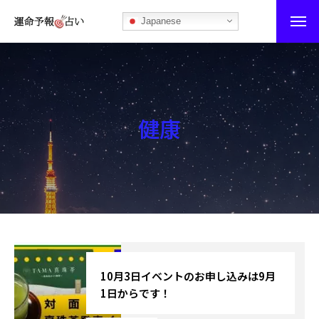
Japanese
運命予報占い
運命予報占いとは
健康
あなたの所属部屋を探そう！
最恐の相性占い
秘伝公開！吉凶カレンダー
記事カテゴリー
ブログ
10月3日イベントのお申し込みは9月
1日からです！
お知らせ