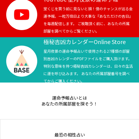
宝くじを買う前に見ないと損！億のチャンスが巡る金
Online Store
運予報。一粒万倍日より大事な『あなただけの吉日』
を毎週配信します。 ご視聴頂く前に、あなたの所属
部屋を調べてからご覧ください。
極秘吉凶カレンダーOnline Store
星月夜景の運命予報占いで使用される27種類の部屋
別吉凶カレンダーのPDFファイルをご購入頂けます。
特別な意味を持つ極秘吉凶カレンダーは、日々の生活
に運を呼び込みます。 あなたの所属部屋番号を調べ
てからご購入ください。
運命予報占いとは
あなたの所属部屋を探そう！
最恐の相性占い