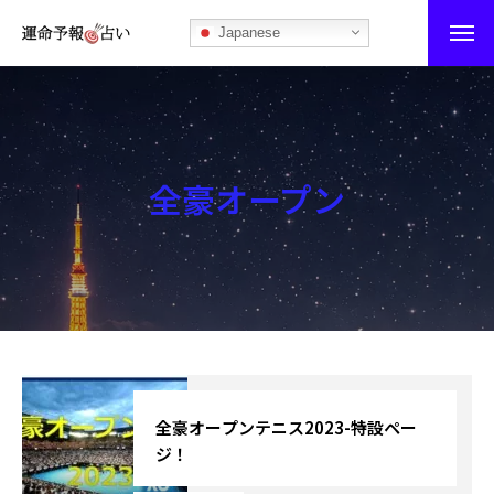
Japanese
運命予報占い
運命予報占いとは
全豪オープン
あなたの所属部屋を探そう！
最恐の相性占い
秘伝公開！吉凶カレンダー
記事カテゴリー
ブログ
全豪オープンテニス2023-特設ペー
ジ！
お知らせ