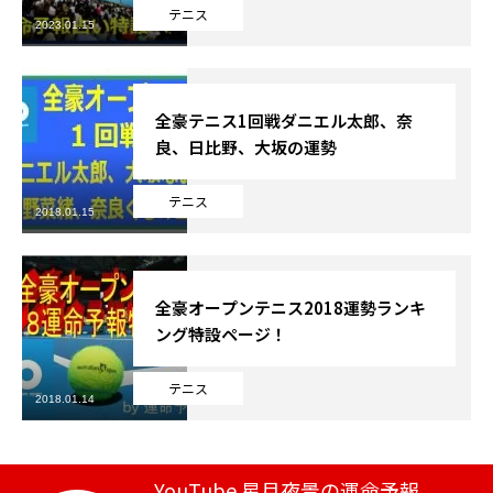
テニス
2023.01.15
芸能界
テニス
全豪テニス1回戦ダニエル太郎、奈
良、日比野、大坂の運勢
スポーツ
テニス
競馬
2018.01.15
社会
全豪オープンテニス2018運勢ランキ
テニス四大大会・五輪
ング特設ページ！
テニス四大大会・五輪
テニス
2018.01.14
鑑定及び出演依頼
YouTube
YouTube 星月夜景の運命予報